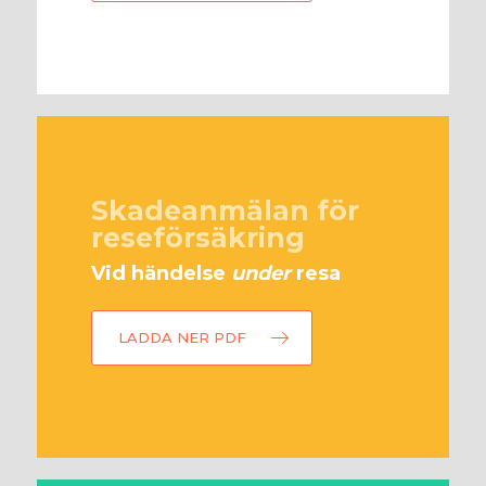
Skadeanmälan för
reseförsäkring
Vid händelse
under
resa
LADDA NER PDF