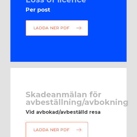
Per post
LADDA NER PDF
Skadeanmälan för
avbeställning/avbokning
Vid avbokad/avbeställd resa
LADDA NER PDF