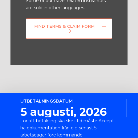
Some of our travel related insurances
are sold in other languages.
FIND TERMS & CLAIM FORM
UTBETALNINGSDATUM
5 augusti, 2026
För att betalning ska ske i tid måste Accept
ha dokumentation från dig senast 5
arbetsdagar före kommande