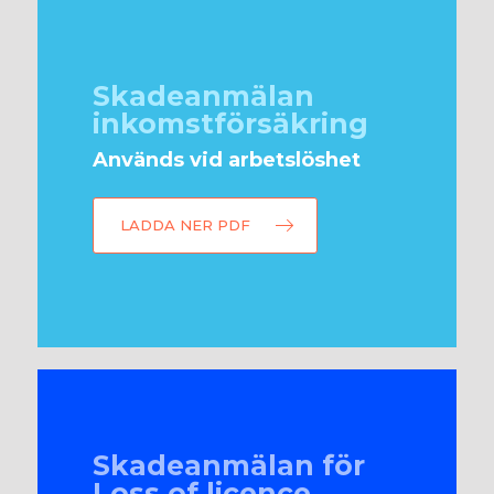
Skadeanmälan
inkomstförsäkring
Används vid arbetslöshet
LADDA NER PDF
Skadeanmälan för
Loss of licence