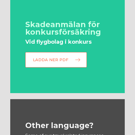
Skadeanmälan för
konkursförsäkring
Vid flygbolag i konkurs
LADDA NER PDF
Other language?