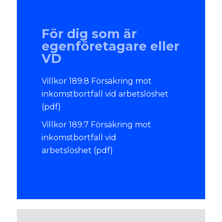
För dig som är
egenföretagare eller
VD
Villkor 189:8 Försäkring mot
inkomstbortfall vid arbetslöshet
(pdf)
Villkor 189:7 Försäkring mot
inkomstbortfall vid
arbetslöshet
(pdf)