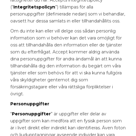
rättigheter du har. Accepts integritetspolicy
(“
Integritetspolicyn
”) tillämpas för alla
personuppgifter (definierade nedan) som vi behandlar,
oavsett hur dessa samlats in eller tillhandahållits oss.
Om du inte kan eller vill delge oss sådan personlig
information som vi behöver kan det vara omöjligt för
oss att tillhandahålla den information eller de tjänster
som du efterfrågat. Accept kommer aldrig använda
dina personuppgifter för andra ändamål än att kunna
tillhandahålla dig den information du begärt om våra
tjänster eller som behövs för att vi ska kunna fullgöra
våra skyldigheter gentemot dig som
försäkringstagare eller våra rättsliga förpliktelser i
övrigt.
Personuppgifter
“
Personuppgifter
” är uppgifter eller delar av
uppgifter som kan medföra att en fysisk person som
är i livet direkt eller indirekt kan identifieras. Även foton
och ljudupptagningar avseende individer kan vara