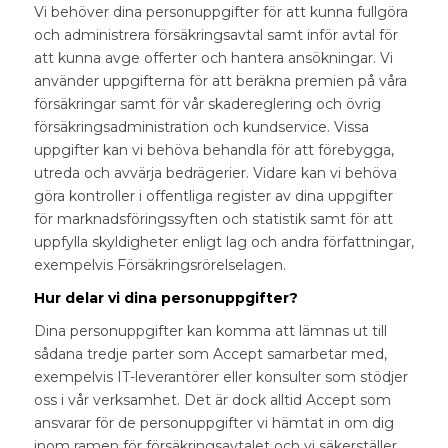
Vi behöver dina personuppgifter för att kunna fullgöra
och administrera försäkringsavtal samt inför avtal för
att kunna avge offerter och hantera ansökningar. Vi
använder uppgifterna för att beräkna premien på våra
försäkringar samt för vår skadereglering och övrig
försäkringsadministration och kundservice. Vissa
uppgifter kan vi behöva behandla för att förebygga,
utreda och avvärja bedrägerier. Vidare kan vi behöva
göra kontroller i offentliga register av dina uppgifter
för marknadsföringssyften och statistik samt för att
uppfylla skyldigheter enligt lag och andra författningar,
exempelvis Försäkringsrörelselagen.
Hur delar vi dina personuppgifter?
Dina personuppgifter kan komma att lämnas ut till
sådana tredje parter som Accept samarbetar med,
exempelvis IT-leverantörer eller konsulter som stödjer
oss i vår verksamhet. Det är dock alltid Accept som
ansvarar för de personuppgifter vi hämtat in om dig
inom ramen för försäkringsavtalet och vi säkerställer