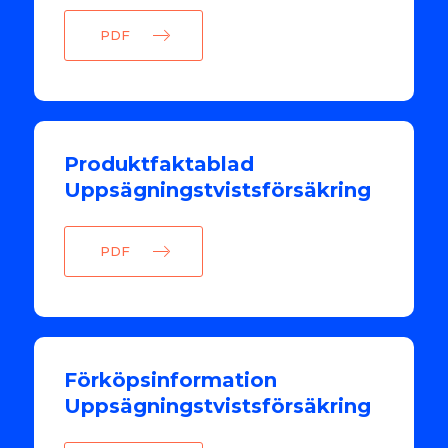
PDF
Produktfaktablad
Uppsägningstvistsförsäkring
PDF
Förköpsinformation
Uppsägningstvistsförsäkring