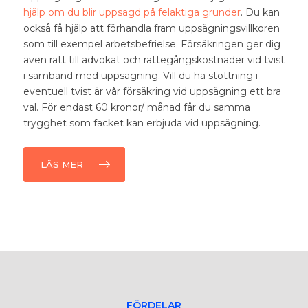
hjälp om du blir uppsagd på felaktiga grunder
. Du kan
också få hjälp att förhandla fram uppsägningsvillkoren
som till exempel arbetsbefrielse. Försäkringen ger dig
även rätt till advokat och rättegångs­kostnader vid tvist
i samband med uppsägning. Vill du ha stöttning i
eventuell tvist är vår
försäkring vid uppsägning
ett bra
val. För endast 60 kronor/ månad får du samma
trygghet som facket kan erbjuda vid uppsägning.
LÄS MER
FÖRDELAR