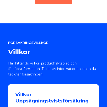
FÖRSÄKRINGSVILLKOR
Villkor
Här hittar du villkor, produktfaktablad och
förköpsinformation. Ta del av informationen innan du
tecknar försäkringen.
Villkor
Uppsägningstvistsförsäkring