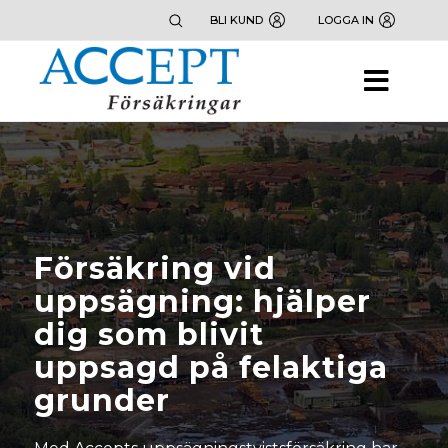
BLI KUND
LOGGA IN
Försäkring vid
uppsägning: hjälper
dig som blivit
uppsagd på felaktiga
grunder