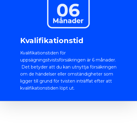
Kvalifikationstid
Kvalifikationstiden för
uppsägningstvistsförsäkringen är 6 månader.
Det betyder att du kan utnyttja försäkringen
om de händelser eller omständigheter som
ligger till grund för tvisten inträffat efter att
kvalifikationstiden löpt ut.