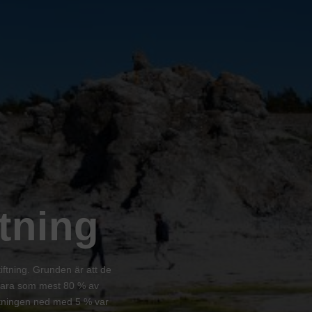
tning
tiftning. Grunden är att de
 vara som mest 80 % av
ättningen ned med 5 % var