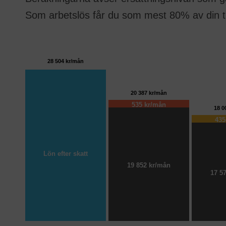
Som arbetslös får du som mest 80% av din t
28 504 kr/mån
20 387 kr/mån
535 kr/mån
18 0
435
Lön efter skatt
19 852 kr/mån
17 5