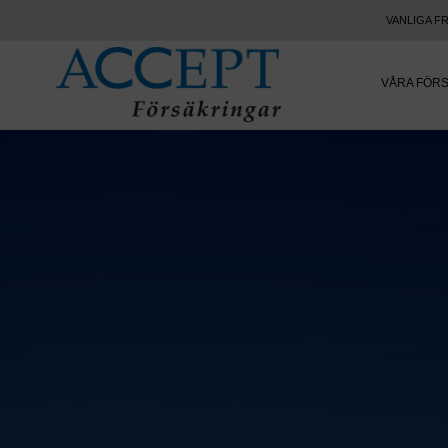
VANLIGA F
VÅRA FÖR