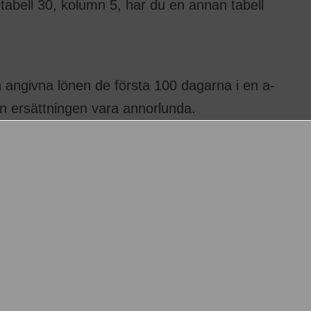
tabell 30, kolumn 5, har du en annan tabell
n angivna lönen de första 100 dagarna i en a-
an ersättningen vara annorlunda.
 den angivna lönen de nästkommande 100
annan tabell kan ersättningen vara
n angivna lönen dag 201-300 i en a-
an ersättningen vara annorlunda.