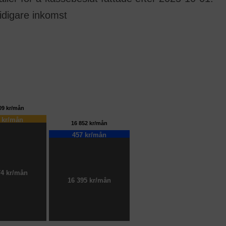
idigare inkomst
09 kr/mån
 kr/mån
16 852 kr/mån
457 kr/mån
74 kr/mån
16 395 kr/mån