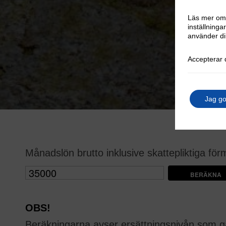
Läs mer om 
inställningar
använder di
Accepterar 
Jag g
Månadslön brutto inklusive skattepliktiga för
OBS!
Beräkningarna avser ersättningsnivån som gä