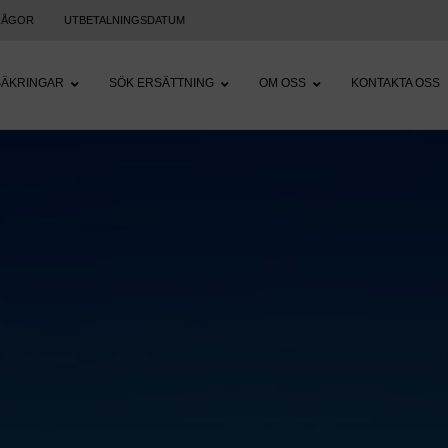
RÅGOR
UTBETALNINGSDATUM
SÄKRINGAR
SÖK ERSÄTTNING
OM OSS
KONTAKTA OSS