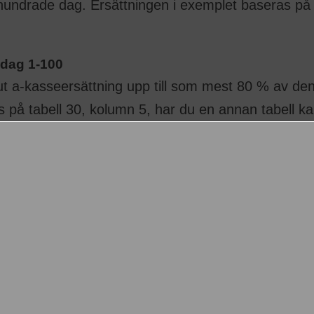
 hundrade dag. Ersättningen i exemplet baseras på 
sdag 1-100
 ut a-kasseersättning upp till som mest 80 % av de
 på tabell 30, kolumn 5, har du en annan tabell k
sdag 101-200
r ut a-kasseersättning upp till som mest 70 % av
xemplet baseras på tabell 30, kolumn 5, har du en 
sdag 201-300
 ut a-kasseersättning upp till som mest 65 % av de
 på tabell 30, kolumn 5, har du en annan tabell k