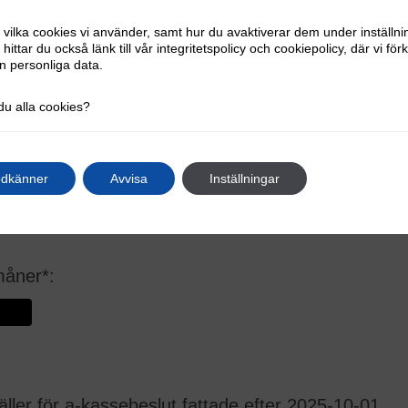
vilka cookies vi använder, samt hur du avaktiverar dem under inställni
 hittar du också länk till vår integritetspolicy och cookiepolicy, där vi förk
n personliga data.
du alla cookies?
odkänner
Avvisa
Inställningar
måner*:
ller för a-kassebeslut fattade efter 2025-10-01.