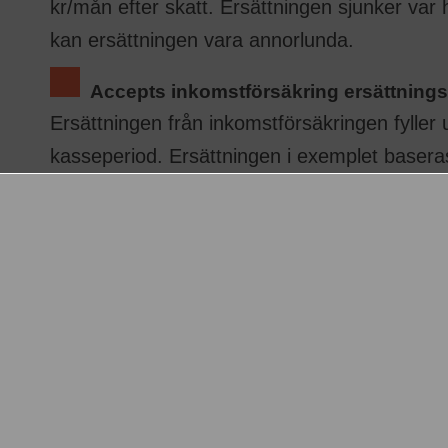
kr/mån efter skatt. Ersättningen sjunker var
kan ersättningen vara annorlunda.
Accepts inkomstförsäkring ersättning
Ersättningen från inkomstförsäkringen fyller
kasseperiod. Ersättningen i exemplet baseras
Accepts inkomstförsäkring ersättning
Ersättningen från inkomstförsäkringen fylle
dagarna i en a-kasseperiod. Ersättningen i e
annorlunda.
Accepts inkomstförsäkring ersättning
Ersättningen från inkomstförsäkringen fyller
kasseperiod. Ersättningen i exemplet baseras