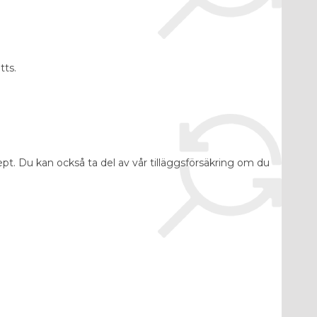
tts.
ept.
Du kan också ta del av vår tilläggsförsäkring om du