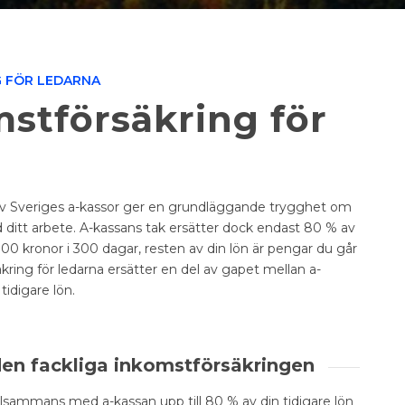
 FÖR LEDARNA
stförsäkring för
v Sveriges a-kassor ger en grundläggande trygghet om
d ditt arbete. A-kassans tak ersätter dock endast 80 % av
4 000 kronor i 300 dagar, resten av din lön är pengar du går
kring för ledarna
ersätter en del av gapet mellan a-
tidigare lön.
en fackliga inkomstförsäkringen
illsammans med a-kassan upp till 80 % av din tidigare lön