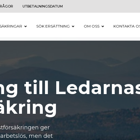
FRÅGOR
UTBETALNINGSDATUM
SÄKRINGAR
SÖK ERSÄTTNING
OM OSS
KONTAKTA O
g till Ledarna
äkring
tförsäkringen ger
 arbetslös, men det