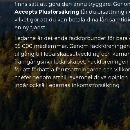
finns sätt att göra den ännu tryggare. Geno
Accepts Plusförsäkring
får du ersättning i 
vilket gör att du kan betala dina lån samtidi
en ny tjänst.
Ledarna är det enda fackförbundet för bara 
95 000 medlemmar. Genom fackföreninge
tillgång till ledarskapsutveckling och karriär
framgångsrik i ledarskapet. Fackföreningen 
för att förbättra förutsättningarna och villko
chefer genom att till exempel driva opinio
ingår också
Ledarnas inkomstförsäkring
.