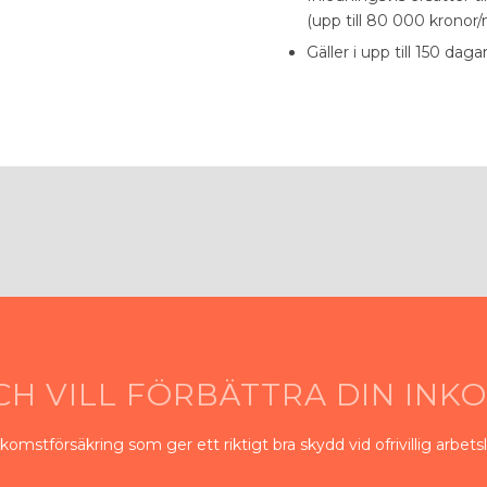
(upp till 80 000 kronor
Gäller i upp till 150 dagar
CH VILL FÖRBÄTTRA DIN IN
inkomstförsäkring
som ger ett riktigt bra skydd vid ofrivillig arbet