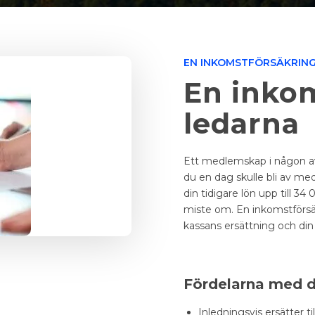
EN INKOMSTFÖRSÄKRING
En inkom
ledarna
Ett medlemskap i någon a
du en dag skulle bli av me
din tidigare lön upp till 3
miste om. En
inkomstförsä
kassans ersättning och din 
Fördelarna med d
Inledningsvis ersätter t