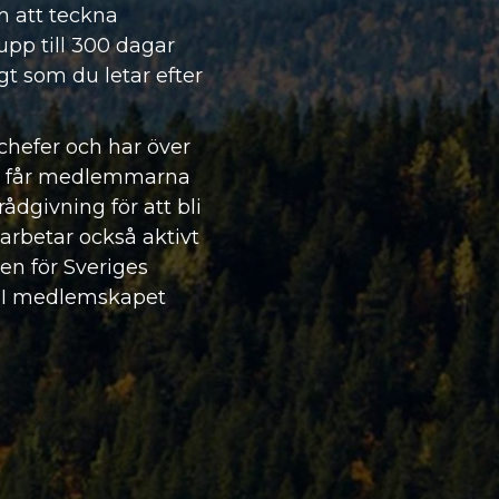
m att teckna
upp till 300 dagar
gt som du letar efter
chefer och har över
n får medlemmarna
rådgivning för att bli
arbetar också aktivt
ren för Sveriges
n. I medlemskapet