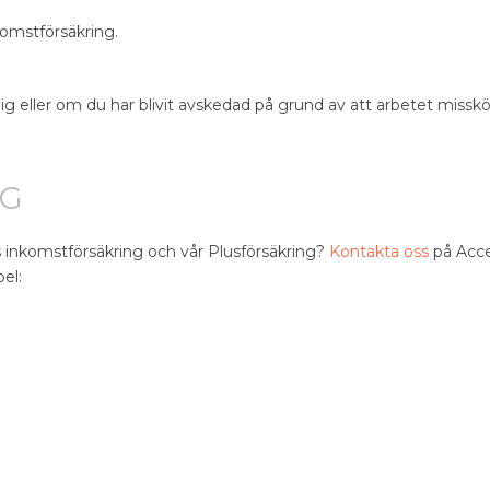
komstförsäkring.
g eller om du har blivit avskedad på grund av att arbetet misskö
AG
 inkomstförsäkring
och vår Plusförsäkring?
Kontakta oss
på Acc
el: