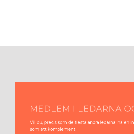
MEDLEM I LEDARNA O
Vill du, precis som de flesta andra
ledarna, ha en 
som ett komplement.