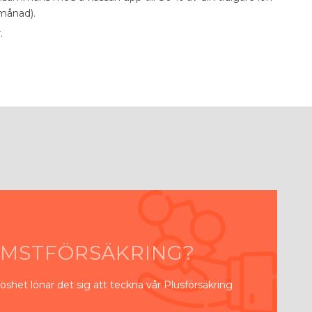
/månad).
.
KOMSTFÖRSÄKRING?
slöshet lönar det sig att teckna vår Plusförsäkring