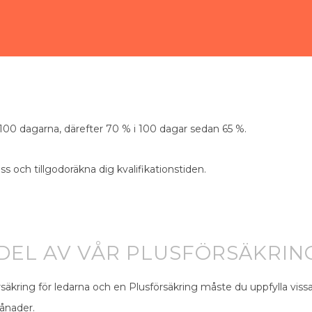
 100 dagarna, därefter 70 % i 100 dagar sedan 65 %.
 oss och tillgodoräkna dig kvalifikationstiden.
 DEL AV VÅR PLUSFÖRSÄKRIN
säkring för ledarna
och en Plusförsäkring måste du uppfylla vissa 
månader.