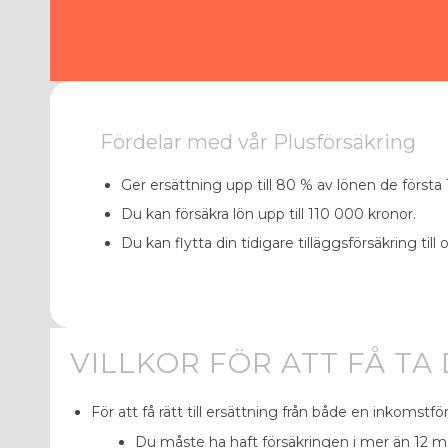
Fördelar med vår Plusförsäkring
Ger ersättning upp till 80 % av lönen de första
Du kan försäkra lön upp till 110 000 kronor.
Du kan flytta din tidigare tilläggsförsäkring till
VILLKOR FÖR ATT FÅ TA
För att få rätt till ersättning från både en
inkomstför
Du måste ha haft försäkringen i mer än 12 