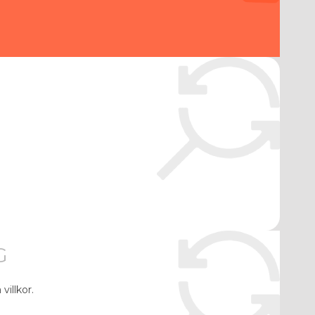
G
villkor.