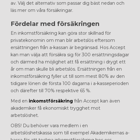
av. Välj det alternativ som passar dig bäst nedan och
läs mer om våra försäkringar.
Fördelar med försäkringen
En inkomstförsäkring kan göra stor skillnad för
privatekonomin om man blir arbetslös eftersom
ersättningen från a-kassan är begränsad. Hos Accept
kan man välja att försäkra sig för 300 ersättningsdagar
och därmed ha möjlighet att få ersättning i drygt ett
år om man skulle bli arbetslös. Ersättningen från en
inkomstförsäkring fyller ut till som mest 80% av den
tidigare lönen de första 100 dagarna i a-kasseperioden
och därefter till 70% respektive 65 %.
Med en
inkomstförsäkring
från Accept kan även
akademiker få ekonomiskt trygghet mot
arbetslöshet.
OBS! Du behöver vara medlem i en
arbetslöshetskassa som till exempel
Akademikernas a-
kassa för att teckna inkomstförsäkring
hos oss.