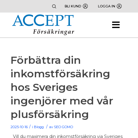
BLI KUND
LOGGA IN
Förbättra din
inkomstförsäkring
hos Sveriges
ingenjörer med vår
plusförsäkring
/
/
2025-10-16
i
Blogg
av
SEO GOMO
Vill du maximera din
inkomstförsäkring via Sveriges