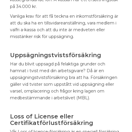
på 34.000 kr.
Vanliga krav för att få teckna en inkomstförsäkring är
att du ska ha en tillsvidareanställning, vara medlem i
valfri a-kassa och att du inte är medveten eller
misstänker risk för uppsägning.
Uppsägningstvistsförsäkring
Har du blivit uppsagd på felaktiga grunder och
hamnat i tvist med din arbetsgivare? Då är en
uppsägningstvistsförsäkring bra att ha. Försäkringen
gäller vid tvister som uppstått vid uppsägning eller
varsel, omplacering och frågor kring lagen om
medbestämmande i arbetslivet (MBL).
Loss of License eller
Certifikatförlustförsäkring
Vår Loss of licence-försäkring är en speciell försäkring