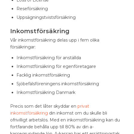
Loss of License
Reseförsäkring
Uppsägningstvistsförsäkring
Inkomstförsäkring
Vår inkomstförsäkring delas upp i fem olika
försäkringar:
Inkomstförsäkring för anställda
Inkomstförsäkring för egenföretagare
Facklig inkomstförsäkring
Sjöbefälsföreningens inkomstförsäkring
Inkomstförsäkring Danmark
Precis som det låter skyddar en
privat
inkomstförsäkring
din inkomst om du skulle bli
ofrivilligt arbetslös. Med en inkomstförsäkring kan du
fortfarande behålla upp till 80% av din a-
kassegrundande lön. A-kassan har ett ersättningstak