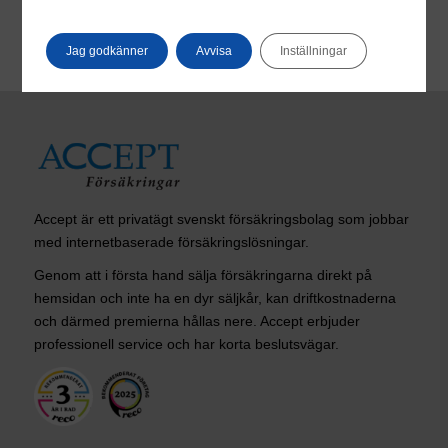
Jag godkänner
Avvisa
Inställningar
Accept är ett privatägt svenskt försäkringsbolag som jobbar
med internetbaserade försäkringslösningar.
Genom att i första hand sälja försäkringarna direkt på
hemsidan och inte ha en dyr säljkår, kan driftkostnaderna
och därmed premierna hållas nere. Accept erbjuder
professionell service och har korta beslutsvägar.