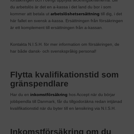
försäkringen och i övrigt uppfylla teckningskriterierna. Blir
du arbetslös är det en a-kassa i det land du bor i som
kommer att betala ut
arbetslöshetsersättning
till dig, i det
här fallet en svensk a-kassa. Ersättningen från försäkringen
är ett komplement till ersättningen från a-kassan.
Kontakta N.I.S.H. för mer information om försäkringen, de
har både dansk- och svenskspråkig personal!
Flytta kvalifikationstid som
gränspendlare
Har du en
inkomstförsäkring
hos Accept när du börjar
jobbpendla till Danmark, får du tillgodoräkna redan intjänad
kvalifikationstid när du byter till en lønsikring via N.I.S.H.
Inkomstförsäkring om du