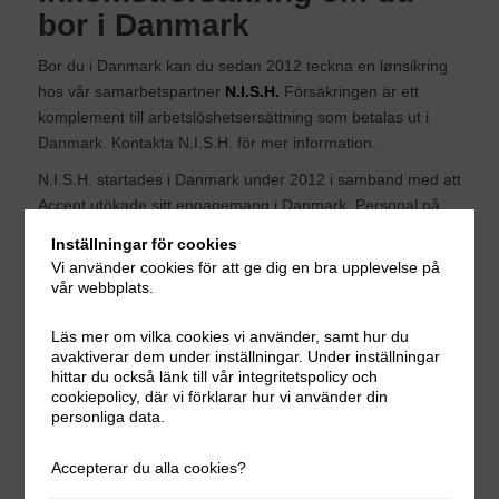
bor i Danmark
Bor du i Danmark kan du sedan 2012 teckna en lønsikring
hos vår samarbetspartner
N.I.S.H.
Försäkringen är ett
komplement till arbetslöshetsersättning som betalas ut i
Danmark. Kontakta N.I.S.H. för mer information.
N.I.S.H. startades i Danmark under 2012 i samband med att
Accept utökade sitt engagemang i Danmark. Personal på
N.I.S.H. har lång erfarenhet av försäkringsbranschen och
Inställningar för cookies
hanterar alla Accepts danska inkomstförsäkringar och
Vi använder cookies för att ge dig en bra upplevelse på
olycksfallsförsäkringar.
vår webbplats.
Pressmeddelande: Inkomstförsäkring för
Läs mer om vilka cookies vi använder, samt hur du
gränspendlare
(pdf)
avaktiverar dem under inställningar. Under inställningar
hittar du också länk till vår integritetspolicy och
cookiepolicy, där vi förklarar hur vi använder din
Share this entry
personliga data.
Accepterar du alla cookies?