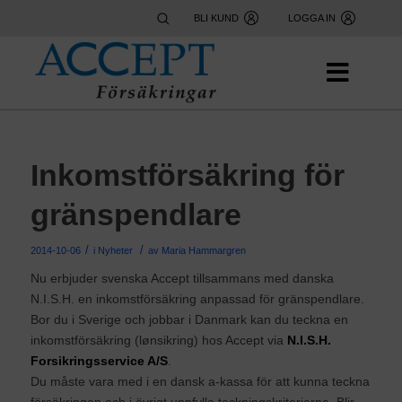
BLI KUND
LOGGA IN
Inkomstförsäkring för
gränspendlare
/
/
2014-10-06
i
Nyheter
av
Maria Hammargren
Nu erbjuder svenska Accept tillsammans med danska
N.I.S.H. en inkomstförsäkring anpassad för gränspendlare.
Bor du i Sverige och jobbar i Danmark kan du teckna en
inkomstförsäkring (lønsikring) hos Accept via
N.I.S.H.
Forsikringsservice A/S
.
Du måste vara med i en dansk a-kassa för att kunna teckna