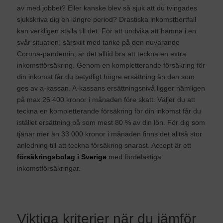
av med jobbet? Eller kanske blev så sjuk att du tvingades
sjukskriva dig en längre period? Drastiska inkomstbortfall
kan verkligen ställa till det. För att undvika att hamna i en
svår situation, särskilt med tanke på den nuvarande
Corona-pandemin, är det alltid bra att teckna en
extra
inkomstförsäkring
. Genom en kompletterande försäkring för
din inkomst får du betydligt högre ersättning än den som
ges av a-kassan. A-kassans ersättningsnivå ligger nämligen
på max 26 400 kronor i månaden före skatt. Väljer du att
teckna en kompletterande försäkring för din inkomst får du
istället ersättning på som mest 80 % av din lön. För dig som
tjänar mer än 33 000 kronor i månaden finns det alltså stor
anledning till att teckna försäkring snarast. Accept är ett
försäkringsbolag i Sverige
med fördelaktiga
inkomstförsäkringar.
Viktiga kriterier när du
jämför