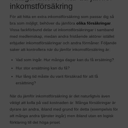
inkomstförsäkring
För att hitta en
extra inkomstförsäkring
som passar dig så
bra som möjligt, behöver du
jämföra
olika försäkringar
.
Vissa fackförbund delar ut inkomstförsäkringar i samband
med medlemskap, medan andra fristående aktörer istället
erbjuder inkomstförsäkringar och andra förmåner. Följande
saker att kontrollera när du
jämför inkomstförsäkring
är:
Vad som ingår. Hur många dagar kan du få ersätning?
Hur stor ersättning kan du få?
Hur lång tid måste du varit försäkrad för att få
ersättning?
När du
jämför inkomstförsäkring
är det naturligtvis även
viktigt att kolla på vad kostnaden är. Många försäkringar är
dyrare än andra, ibland med grund för detta (exempelvis för
att många andra tjänster ingår) men ibland utan en logisk
förklaring till det höga priset.