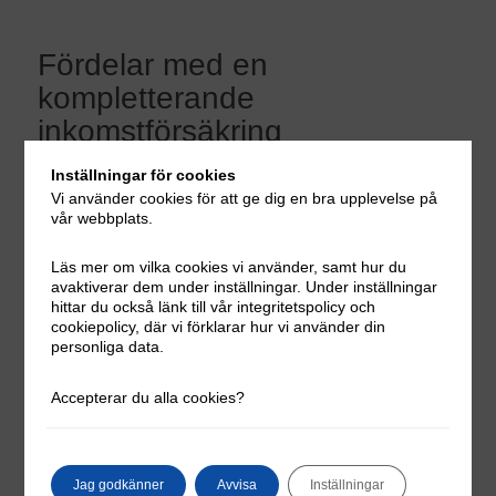
Fördelar med en
kompletterande
inkomstförsäkring
Den stora fördelen med att teckna en
extra
Inställningar för cookies
inkomstförsäkring
är att du är ekonomiskt tryggad även om
Vi använder cookies för att ge dig en bra upplevelse på
vår webbplats.
något oväntat skulle inträffa. Det var nog ingen som
misstänkte att en pandemi skulle bryta ut och stänga ner
Läs mer om vilka cookies vi använder, samt hur du
hela världen. Men det inträffade och har nu påverkat
avaktiverar dem under inställningar. Under inställningar
tusentals människor som både har förlorat sina jobb och sin
hittar du också länk till vår integritetspolicy och
hälsa. Om du tecknar en
kompletterande inkomstförsäkring
cookiepolicy, där vi förklarar hur vi använder din
personliga data.
slipper du att känna en ekonomisk oro och kan istället
fortsätta med livet utan stress. Vi på Accept erbjuder
Accepterar du alla cookies?
kompletterande inkomstförsäkringar
som passar dig som
tjänar mer än 34 000 kronor i månaden. För att
sammanfatta fördelarna med våra inkomstförsäkringar kan
du kolla in vår lista:
Jag godkänner
Avvisa
Inställningar