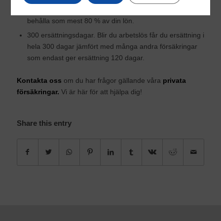
Behåll mer av lönen. Med vår
inkomstförsäkring
får du
behålla som mest 80 % av din lön.
300 ersättningsdagar. Blir du arbetslös får du ersättning i
hela 300 dagar jämfört med många andra försäkringar
som endast ger ersättning 120 dagar.
Kontakta oss
om du har frågor gällande våra
privata
försäkringar
.
Vi är här för att hjälpa dig!
Share this entry