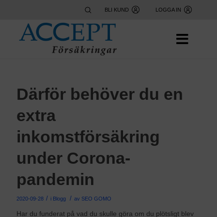
BLI KUND
LOGGA IN
Därför behöver du en
extra
inkomstförsäkring
under Corona-
pandemin
/
/
2020-09-28
i
Blogg
av
SEO GOMO
Har du funderat på vad du skulle göra om du plötsligt blev