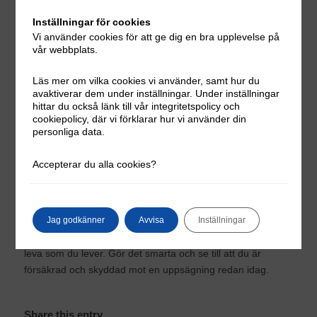
betydligt högre lön tidigare. En
inkomstförsäkring
är en
utmärkt försäkring vid uppsägning. Inkomstförsäkringen
Inställningar för cookies
ersätter mellanskillnaden mellan som mest 80 % av din lön
Vi använder cookies för att ge dig en bra upplevelse på
vår webbplats.
och ersättningen från a-kassan. Det finns flera
försäkringsalternativ att välja mellan, från Fora försäkring
Läs mer om vilka cookies vi använder, samt hur du
vid uppsägning till många fler.
avaktiverar dem under inställningar. Under inställningar
hittar du också länk till vår integritetspolicy och
cookiepolicy, där vi förklarar hur vi använder din
personliga data.
Alltid bra att ha försäkring vid
en uppsägning
Accepterar du alla cookies?
På samma sätt som att det är smart att ha en
reseförsäkring
innan du åker på en längre resa är det
smart att vara försäkrad även i arbetslivet. Ditt arbete och
Jag godkänner
Avvisa
Inställningar
din lön är trots allt det som gör att du kan bo där du bor och
leva som du lever. Gör det smarta och se till att du är
försäkrad och skyddad mot en uppsägning redan idag.
Share this entry