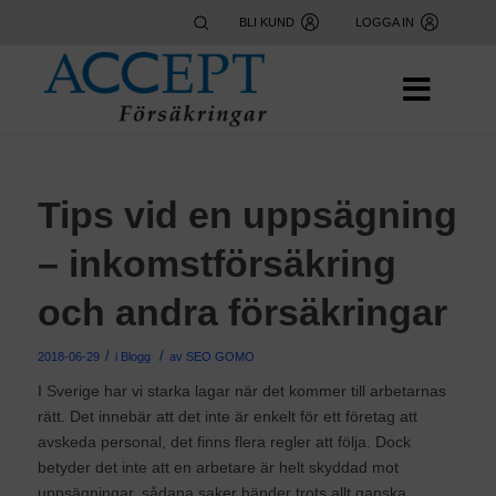
BLI KUND
LOGGA IN
Tips vid en uppsägning
– inkomstförsäkring
och andra försäkringar
/
/
2018-06-29
i
Blogg
av
SEO GOMO
I Sverige har vi starka lagar när det kommer till arbetarnas
rätt. Det innebär att det inte är enkelt för ett företag att
avskeda personal, det finns flera regler att följa. Dock
betyder det inte att en arbetare är helt skyddad mot
uppsägningar, sådana saker händer trots allt ganska